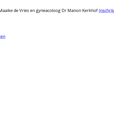
Dr Maaike de Vries en gyneacoloog Dr Manon Kerkhof
Inschrij
ten