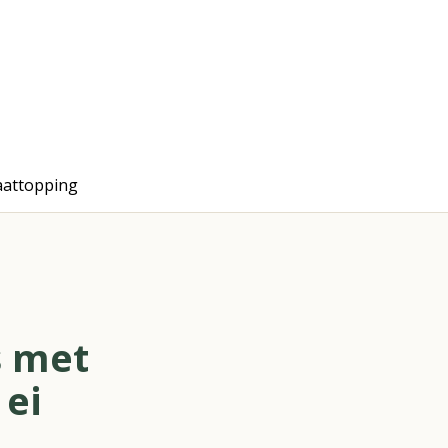
aattopping
 met
 ei