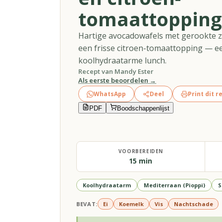
tomaattopping
Hartige avocadowafels met gerookte z
een frisse citroen-tomaattopping — ee
koolhydraatarme lunch.
Recept van
Mandy Ester
Als eerste beoordelen →
WhatsApp
Deel
Print dit r
PDF
Boodschappenlijst
VOORBEREIDEN
15 min
Koolhydraatarm
Mediterraan (Pioppi)
S
BEVAT:
Ei
Koemelk
Vis
Nachtschade