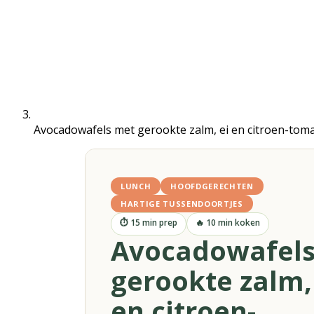
Avocadowafels met gerookte zalm, ei en citroen-tom
LUNCH
HOOFDGERECHTEN
HARTIGE TUSSENDOORTJES
⏱
15
min prep
🔥
10
min koken
Avocadowafels
gerookte zalm,
en citroen-