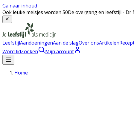
Ga naar inhoud
Ook leuke meisjes worden 50
De overgang en leefstijl - 
Leefstijl
Aandoeningen
Aan de slag
Over ons
Artikelen
Recep
Word lid
Zoeken
Mijn account
Home