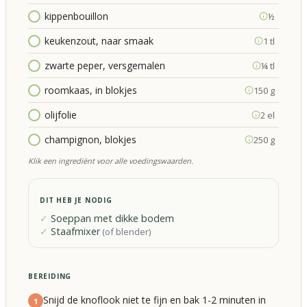
kippenbouillon
½
keukenzout, naar smaak
1 tl
zwarte peper, versgemalen
¼ tl
roomkaas, in blokjes
150 g
olijfolie
2 el
champignon, blokjes
250 g
Klik een ingrediënt voor alle voedingswaarden.
DIT HEB JE NODIG
Soeppan met dikke bodem
Staafmixer
(
of blender
)
BEREIDING
Snijd de knoflook niet te fijn en bak 1-2 minuten in
1