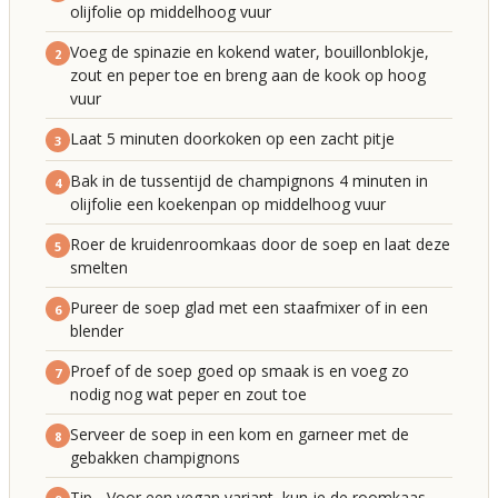
olijfolie op middelhoog vuur
Voeg de spinazie en kokend water, bouillonblokje,
2
zout en peper toe en breng aan de kook op hoog
vuur
Laat 5 minuten doorkoken op een zacht pitje
3
Bak in de tussentijd de champignons 4 minuten in
4
olijfolie een koekenpan op middelhoog vuur
Roer de kruidenroomkaas door de soep en laat deze
5
smelten
Pureer de soep glad met een staafmixer of in een
6
blender
Proef of de soep goed op smaak is en voeg zo
7
nodig nog wat peper en zout toe
Serveer de soep in een kom en garneer met de
8
gebakken champignons
Tip - Voor een vegan variant, kun je de roomkaas