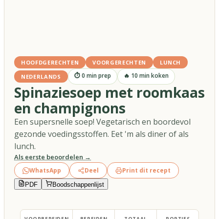
HOOFDGERECHTEN
VOORGERECHTEN
LUNCH
⏱
0
min prep
🔥
10
min koken
NEDERLANDS
Spinaziesoep met roomkaas
en champignons
Een supersnelle soep! Vegetarisch en boordevol
gezonde voedingsstoffen. Eet 'm als diner of als
lunch.
Als eerste beoordelen →
WhatsApp
Deel
Print dit recept
PDF
Boodschappenlijst