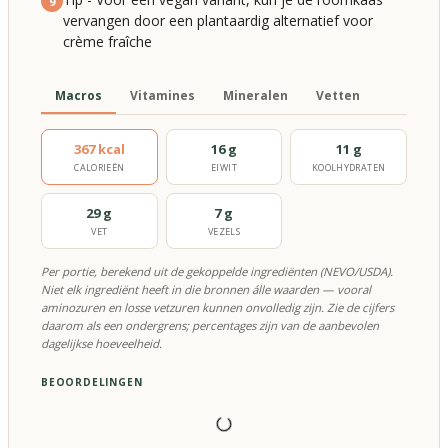
9
vervangen door een plantaardig alternatief voor
crème fraîche
Macros
Vitamines
Mineralen
Vetten
367 kcal
16 g
11 g
CALORIEËN
EIWIT
KOOLHYDRATEN
29 g
7 g
VET
VEZELS
Per portie, berekend uit de gekoppelde ingrediënten (NEVO/USDA).
Niet elk ingrediënt heeft in die bronnen álle waarden — vooral
aminozuren en losse vetzuren kunnen onvolledig zijn. Zie de cijfers
daarom als een ondergrens; percentages zijn van de aanbevolen
dagelijkse hoeveelheid.
BEOORDELINGEN