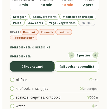
VOORBEREIDEN
BEREIDEN
TOTAAL
PORTIES
0 min
10 min
10 min
2 pers.
Ketogeen
Koolhydraatarm
Mediterraan (Pioppi)
Paleo
Slow Carbs
Vega - Vegetarisch
+
5
meer
BEVAT:
Knoflook
Koemelk
Lactose
Paddenstoelen
INGREDIËNTEN & BEREIDING
2
porties
INGREDIËNTEN
Kookstand
Boodschappenlijst
olijfolie
2 el
knoflook, in schijfjes
2 teentjes
spinazie, diepvries, ontdooid
500 g
water
½