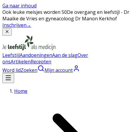
Ga naar inhoud
Ook leuke meisjes worden 50
De overgang en leefstijl - Dr
Maaike de Vries en gyneacoloog Dr Manon Kerkhof
Inschrijven
→
Leefstijl
Aandoeningen
Aan de slag
Over
ons
Artikelen
Recepten
Word lid
Zoeken
Mijn account
Home