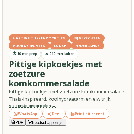
HARTIGE TUSSENDOORTJES
BIJGERECHTEN
VOORGERECHTEN
LUNCH
NEDERLANDS
⏱
10
min prep
🔥
210
min koken
Pittige kipkoekjes met
zoetzure
komkommersalade
Pittige kipkoekjes met zoetzure komkommersalade.
Thais-inspireerd, koolhydraatarm en eiwitrijk.
Als eerste beoordelen →
WhatsApp
Deel
Print dit recept
PDF
Boodschappenlijst