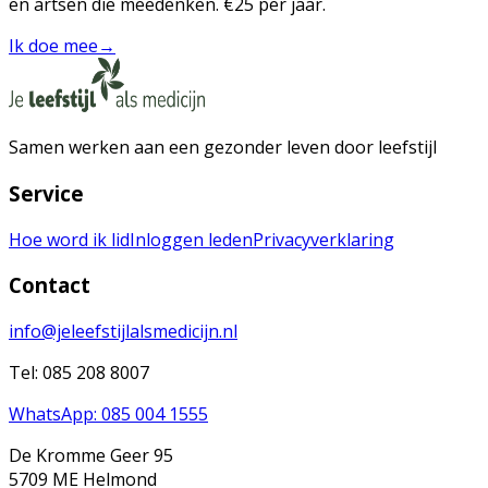
en artsen die meedenken. €25 per jaar.
Ik doe mee
→
Samen werken aan een gezonder leven door leefstijl
Service
Hoe word ik lid
Inloggen leden
Privacyverklaring
Contact
info@jeleefstijlalsmedicijn.nl
Tel: 085 208 8007
WhatsApp: 085 004 1555
De Kromme Geer 95
5709 ME Helmond