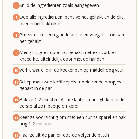
Snijd de ingrediënten zoals aangegeven
6
Doe alle ingrediënten, behalve het gehakt en de olie,
7
over in het hakbakje
Pureer dit tot een gladde puree en voeg het toe aan
8
het gehakt
Meng dit goed door het gehakt met een vork en
9
kneed het uiteindelijk door met de handen
Verhit wat olie in de koekenpan op middelhoog vuur
10
Schep met twee koffielepels mooie ronde hoopjes
11
gehakt in de pan
Bak ze 1-2 minuten. Als de laatste erin ligt, kun je de
12
eerste al zo'n beetje omkeren
Keer ze voorzichtig om met een dunne spatel en bak
13
nog 1-2 minuten
Haal ze uit de pan en doe de volgende batch
14