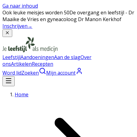
Ga naar inhoud
Ook leuke meisjes worden 50
De overgang en leefstijl - Dr
Maaike de Vries en gyneacoloog Dr Manon Kerkhof
Inschrijven
→
Leefstijl
Aandoeningen
Aan de slag
Over
ons
Artikelen
Recepten
Word lid
Zoeken
Mijn account
Home