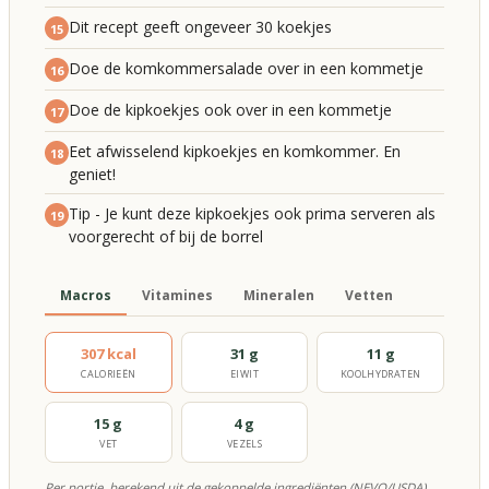
Dit recept geeft ongeveer 30 koekjes
15
Doe de komkommersalade over in een kommetje
16
Doe de kipkoekjes ook over in een kommetje
17
Eet afwisselend kipkoekjes en komkommer. En
18
geniet!
Tip - Je kunt deze kipkoekjes ook prima serveren als
19
voorgerecht of bij de borrel
Macros
Vitamines
Mineralen
Vetten
307 kcal
31 g
11 g
CALORIEËN
EIWIT
KOOLHYDRATEN
15 g
4 g
VET
VEZELS
Per portie, berekend uit de gekoppelde ingrediënten (NEVO/USDA).