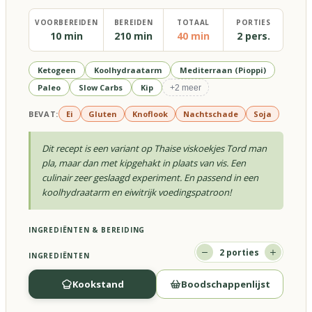
VOORBEREIDEN
BEREIDEN
TOTAAL
PORTIES
10 min
210 min
40 min
2 pers.
Ketogeen
Koolhydraatarm
Mediterraan (Pioppi)
Paleo
Slow Carbs
Kip
+
2
meer
BEVAT:
Ei
Gluten
Knoflook
Nachtschade
Soja
Dit recept is een variant op Thaise viskoekjes Tord man
pla, maar dan met kipgehakt in plaats van vis. Een
culinair zeer geslaagd experiment. En passend in een
koolhydraatarm en eiwitrijk voedingspatroon!
INGREDIËNTEN & BEREIDING
2
porties
INGREDIËNTEN
Kookstand
Boodschappenlijst