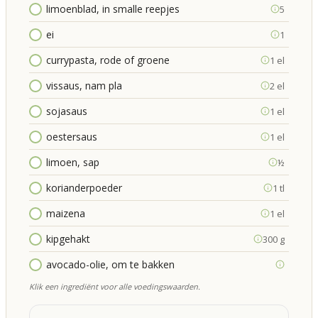
limoenblad, in smalle reepjes
5
ei
1
currypasta, rode of groene
1 el
vissaus, nam pla
2 el
sojasaus
1 el
oestersaus
1 el
limoen, sap
½
korianderpoeder
1 tl
maizena
1 el
kipgehakt
300 g
avocado-olie, om te bakken
Klik een ingrediënt voor alle voedingswaarden.