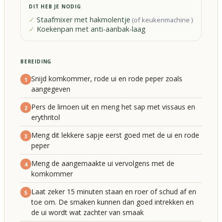
DIT HEB JE NODIG
Staafmixer met hakmolentje
(
of keukenmachine
)
Koekenpan met anti-aanbak-laag
BEREIDING
Snijd komkommer, rode ui en rode peper zoals
1
aangegeven
Pers de limoen uit en meng het sap met vissaus en
2
erythritol
Meng dit lekkere sapje eerst goed met de ui en rode
3
peper
Meng de aangemaakte ui vervolgens met de
4
komkommer
Laat zeker 15 minuten staan en roer of schud af en
5
toe om. De smaken kunnen dan goed intrekken en
de ui wordt wat zachter van smaak