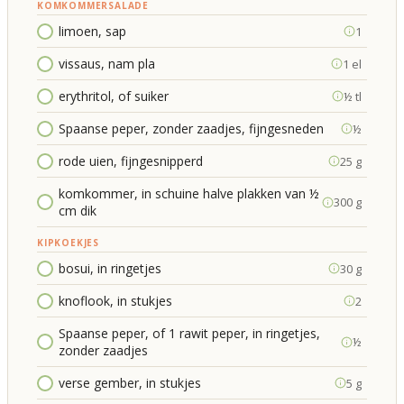
KOMKOMMERSALADE
limoen, sap
1
vissaus, nam pla
1 el
erythritol, of suiker
½ tl
Spaanse peper, zonder zaadjes, fijngesneden
½
rode uien, fijngesnipperd
25 g
komkommer, in schuine halve plakken van ½
300 g
cm dik
KIPKOEKJES
bosui, in ringetjes
30 g
knoflook, in stukjes
2
Spaanse peper, of 1 rawit peper, in ringetjes,
½
zonder zaadjes
verse gember, in stukjes
5 g