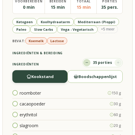
VOORBEREIDEN
BEREIDEN
TOTAAL
PORTIES
0 min
15 min
15 min
35 pers.
Ketogeen
Koolhydraatarm
Mediterraan (Pioppi)
Paleo
Slow Carbs
Vega - Vegetarisch
+
5
meer
BEVAT:
Koemelk
Lactose
INGREDIËNTEN & BEREIDING
35
porties
INGREDIËNTEN
Kookstand
Boodschappenlijst
roomboter
150 g
cacaopoeder
30 g
erythritol
60 g
slagroom
20 g