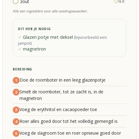
zout
¼ tl
Klik een ingrediënt voor alle voedingswaarden.
DIT HEB JE NODIG
Glazen potje met deksel
(
bijvoorbeeld een
jampot
)
magnetron
BEREIDING
Doe de roomboter in een leeg glazenpotje
1
Smelt de roomboter, tot ze zacht is, in de
2
magnetron
Voeg de erythritol en cacaopoeder toe
3
Roer alles goed door tot het volledig gemengd is
4
Voeg de slagroom toe en roer opnieuw goed door
5