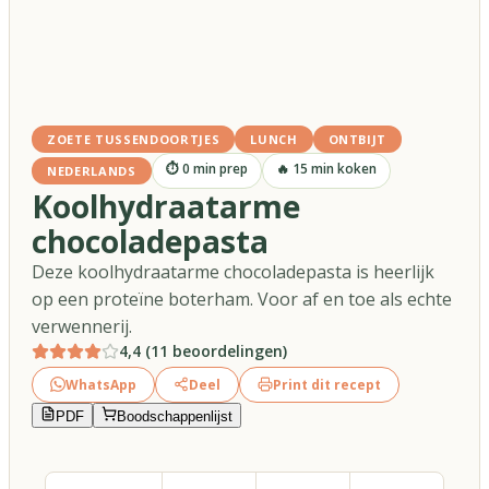
ZOETE TUSSENDOORTJES
LUNCH
ONTBIJT
⏱
0
min prep
🔥
15
min koken
NEDERLANDS
Koolhydraatarme
chocoladepasta
Deze koolhydraatarme chocoladepasta is heerlijk
op een proteïne boterham. Voor af en toe als echte
verwennerij.
4,4
(
11
beoordelingen
)
WhatsApp
Deel
Print dit recept
PDF
Boodschappenlijst