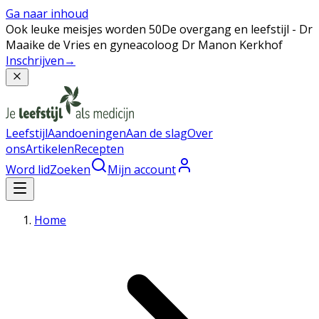
Ga naar inhoud
Ook leuke meisjes worden 50
De overgang en leefstijl - Dr
Maaike de Vries en gyneacoloog Dr Manon Kerkhof
Inschrijven
→
Leefstijl
Aandoeningen
Aan de slag
Over
ons
Artikelen
Recepten
Word lid
Zoeken
Mijn account
Home