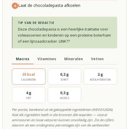
Laat de chocoladepasta afkoelen
6
TIP VAN DE REDACTIE
Deze chocoladepasta is een heerlijke traktatie voor
volwassenen en kinderen op een proteïne boterham
of een lijnzaadcracker. LINK??
Macros
Vitamines
Mineralen
Vetten
35 kcal
0,2 g
2 g
CALORIEËN
EIWIT
KOOLHYDRATEN
4 g
0,3 g
VET
VEZELS
Per portie, berekend uit de gekoppelde ingrediënten (NEVO/USDA).
Niet elk ingrediënt heeft in die bronnen álle waarden — vooral
aminozuren en losse vetzuren kunnen onvolledig zijn. Zie de cijfers
daarom als een ondergrens; percentages zijn van de aanbevolen