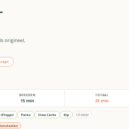
-
s origineel,
ecept
BEREIDEN
TOTAAL
15 min
25 min
(Pioppi)
Paleo
Slow Carbs
Kip
+
3
meer
enstoelen