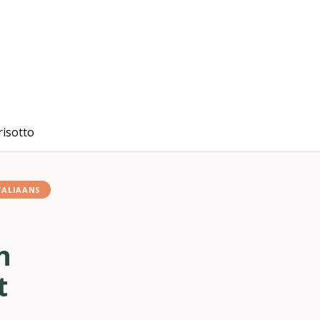
isotto
TALIAANS
n
t