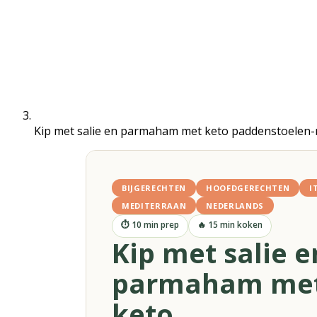
Kip met salie en parmaham met keto paddenstoelen-r
BIJGERECHTEN
HOOFDGERECHTEN
I
MEDITERRAAN
NEDERLANDS
⏱
10
min prep
🔥
15
min koken
Kip met salie e
parmaham me
keto