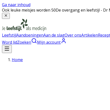
Ga naar inhoud
Ook leuke meisjes worden 50
De overgang en leefstijl - 
Leefstijl
Aandoeningen
Aan de slag
Over ons
Artikelen
Recep
Word lid
Zoeken
Mijn account
Home