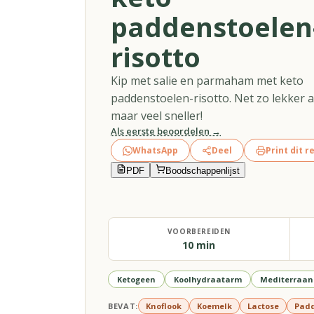
paddenstoelen
risotto
Kip met salie en parmaham met keto
paddenstoelen-risotto. Net zo lekker al
maar veel sneller!
Als eerste beoordelen →
WhatsApp
Deel
Print dit r
PDF
Boodschappenlijst
VOORBEREIDEN
10 min
Ketogeen
Koolhydraatarm
Mediterraan 
BEVAT:
Knoflook
Koemelk
Lactose
Padd