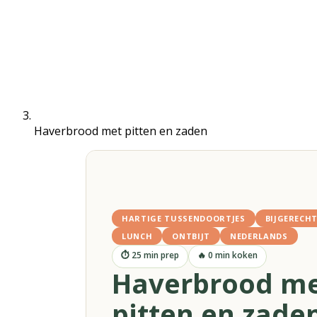
Haverbrood met pitten en zaden
HARTIGE TUSSENDOORTJES
BIJGERECH
LUNCH
ONTBIJT
NEDERLANDS
⏱
25
min prep
🔥
0
min koken
Haverbrood m
pitten en zade