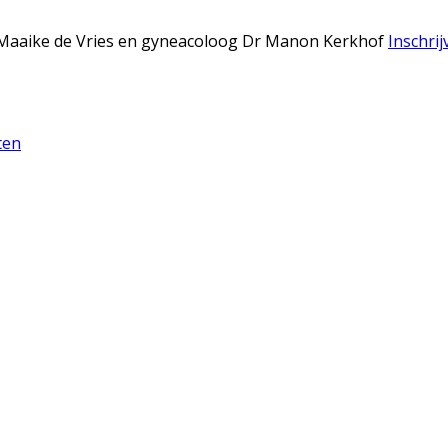
Dr Maaike de Vries en gyneacoloog Dr Manon Kerkhof
Inschrij
ten