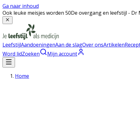
Ga naar inhoud
Ook leuke meisjes worden 50
De overgang en leefstijl - 
Leefstijl
Aandoeningen
Aan de slag
Over ons
Artikelen
Recep
Word lid
Zoeken
Mijn account
Home