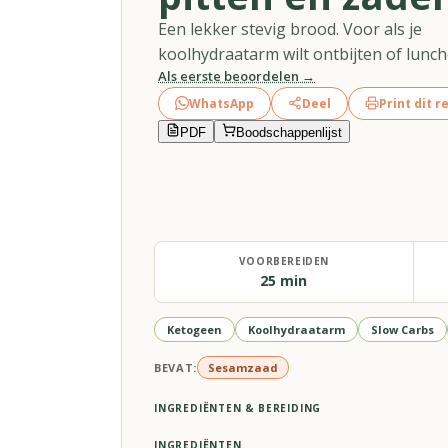
Een lekker stevig brood. Voor als je
koolhydraatarm wilt ontbijten of lunch
Als eerste beoordelen →
WhatsApp
Deel
Print dit r
PDF
Boodschappenlijst
VOORBEREIDEN
25 min
Ketogeen
Koolhydraatarm
Slow Carbs
BEVAT:
Sesamzaad
INGREDIËNTEN & BEREIDING
INGREDIËNTEN