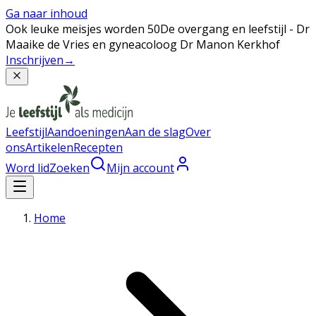
Ga naar inhoud
Ook leuke meisjes worden 50
De overgang en leefstijl - Dr
Maaike de Vries en gyneacoloog Dr Manon Kerkhof
Inschrijven
→
Leefstijl
Aandoeningen
Aan de slag
Over
ons
Artikelen
Recepten
Word lid
Zoeken
Mijn account
Home