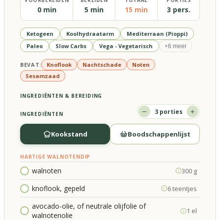
VOORBEREIDEN
BEREIDEN
TOTAAL
PORTIES
0 min
5 min
15 min
3 pers.
Ketogeen
Koolhydraatarm
Mediterraan (Pioppi)
Paleo
Slow Carbs
Vega - Vegetarisch
+
6
meer
BEVAT:
Knoflook
Nachtschade
Noten
Sesamzaad
INGREDIËNTEN & BEREIDING
3
porties
INGREDIËNTEN
Kookstand
Boodschappenlijst
HARTIGE WALNOTENDIP
walnoten
300 g
knoflook, gepeld
6 teentjes
avocado-olie, of neutrale olijfolie of
1 el
walnotenolie