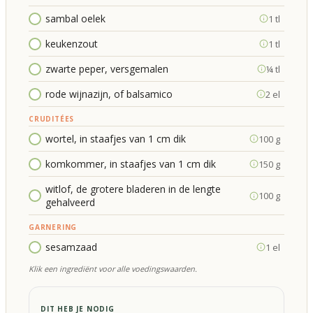
sambal oelek
1 tl
keukenzout
1 tl
zwarte peper, versgemalen
¼ tl
rode wijnazijn, of balsamico
2 el
CRUDITÉES
wortel, in staafjes van 1 cm dik
100 g
komkommer, in staafjes van 1 cm dik
150 g
witlof, de grotere bladeren in de lengte
100 g
gehalveerd
GARNERING
sesamzaad
1 el
Klik een ingrediënt voor alle voedingswaarden.
DIT HEB JE NODIG