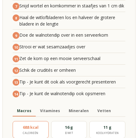
Snijd wortel en komkommer in staafjes van 1 cm dik
7
Haal de witlofbladeren los en halveer de grotere
8
bladere in de lengte
Doe de walnotendip over in een serveerkom
9
Strooi er wat sesamzaadjes over
10
Zet de kom op een mooie serveerschaal
11
Schik de crudités er omheen
12
Tip - Je kunt dit ook als voorgerecht presenteren
13
Tip - Je kunt de walnotendip ook opsmeren
14
Macros
Vitamines
Mineralen
Vetten
688 kcal
16 g
11 g
CALORIEËN
EIWIT
KOOLHYDRATEN