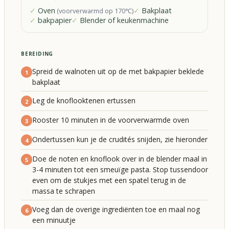
Oven
Bakplaat
(
voorverwarmd op 170℃
)
bakpapier
Blender of keukenmachine
BEREIDING
Spreid de walnoten uit op de met bakpapier beklede
1
bakplaat
Leg de knoflooktenen ertussen
2
Rooster 10 minuten in de voorverwarmde oven
3
Ondertussen kun je de crudités snijden, zie hieronder
4
Doe de noten en knoflook over in de blender maal in
5
3-4 minuten tot een smeuïge pasta. Stop tussendoor
even om de stukjes met een spatel terug in de
massa te schrapen
Voeg dan de overige ingrediënten toe en maal nog
6
een minuutje