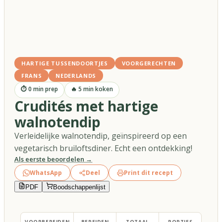
HARTIGE TUSSENDOORTJES
VOORGERECHTEN
FRANS
NEDERLANDS
⏱
0
min prep
🔥
5
min koken
Crudités met hartige
walnotendip
Verleidelijke walnotendip, geïnspireerd op een
vegetarisch bruiloftsdiner. Echt een ontdekking!
Als eerste beoordelen →
WhatsApp
Deel
Print dit recept
PDF
Boodschappenlijst