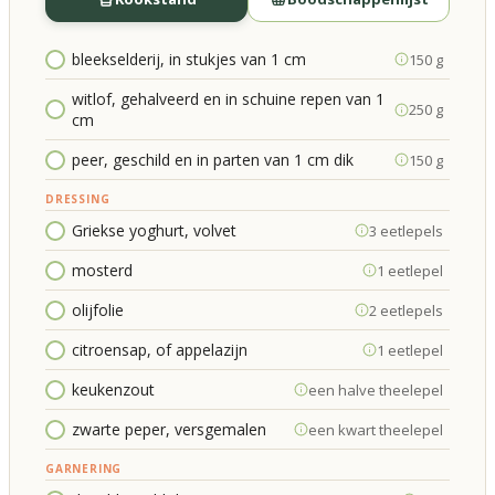
bleekselderij, in stukjes van 1 cm
150 g
witlof, gehalveerd en in schuine repen van 1
250 g
cm
peer, geschild en in parten van 1 cm dik
150 g
DRESSING
Griekse yoghurt, volvet
3 eetlepels
mosterd
1 eetlepel
olijfolie
2 eetlepels
citroensap, of appelazijn
1 eetlepel
keukenzout
een halve theelepel
zwarte peper, versgemalen
een kwart theelepel
GARNERING