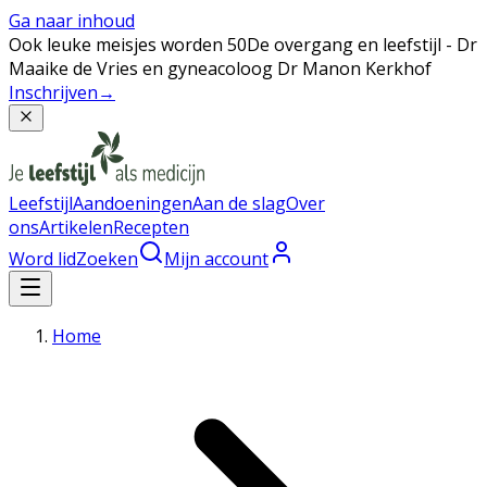
Ga naar inhoud
Ook leuke meisjes worden 50
De overgang en leefstijl - Dr
Maaike de Vries en gyneacoloog Dr Manon Kerkhof
Inschrijven
→
Leefstijl
Aandoeningen
Aan de slag
Over
ons
Artikelen
Recepten
Word lid
Zoeken
Mijn account
Home