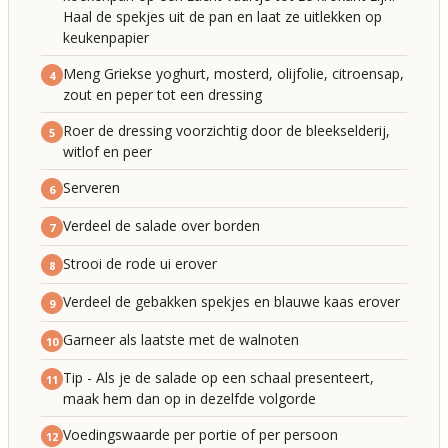
Haal de spekjes uit de pan en laat ze uitlekken op
keukenpapier
Meng Griekse yoghurt, mosterd, olijfolie, citroensap,
4
zout en peper tot een dressing
Roer de dressing voorzichtig door de bleekselderij,
5
witlof en peer
Serveren
6
Verdeel de salade over borden
7
Strooi de rode ui erover
8
Verdeel de gebakken spekjes en blauwe kaas erover
9
Garneer als laatste met de walnoten
10
Tip - Als je de salade op een schaal presenteert,
11
maak hem dan op in dezelfde volgorde
Voedingswaarde per portie of per persoon
12