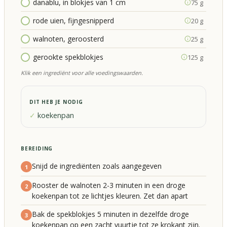
danablu, in blokjes van 1 cm
75 g
rode uien, fijngesnipperd
20 g
walnoten, geroosterd
25 g
gerookte spekblokjes
125 g
Klik een ingrediënt voor alle voedingswaarden.
DIT HEB JE NODIG
koekenpan
BEREIDING
Snijd de ingrediënten zoals aangegeven
1
Rooster de walnoten 2-3 minuten in een droge
2
koekenpan tot ze lichtjes kleuren. Zet dan apart
Bak de spekblokjes 5 minuten in dezelfde droge
3
koekenpan op een zacht vuurtje tot ze krokant zijn.