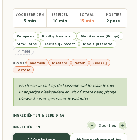
VOORBEREIDEN
BEREIDEN
TOTAAL
PORTIES
5 min
10 min
15 min
2 pers.
Ketogeen
Koolhydraatarm
Mediterraan (Pioppi)
Slow Carbs
Feestelijk recept
Maaltijdsalade
+
4
meer
BEVAT:
Koemelk
Mosterd
Noten
Selderij
Lactose
Een frisse variant op de klassieke waldorfsalade met
knapperige bleekselderij en witlof, zoete peer, pittige
blauwe kaas en geroosterde walnoten.
INGREDIËNTEN & BEREIDING
2
porties
INGREDIËNTEN
Kookstand
Boodschappenlijst