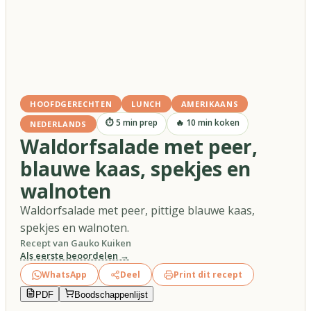
HOOFDGERECHTEN
LUNCH
AMERIKAANS
⏱
5
min prep
🔥
10
min koken
NEDERLANDS
Waldorfsalade met peer,
blauwe kaas, spekjes en
walnoten
Waldorfsalade met peer, pittige blauwe kaas,
spekjes en walnoten.
Recept van
Gauko Kuiken
Als eerste beoordelen →
WhatsApp
Deel
Print dit recept
PDF
Boodschappenlijst