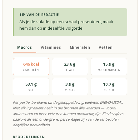
TIP VAN DE REDACTIE
Als je de salade op een schaal presenteert, maak
hem dan op in dezelfde volgorde
Macros
Vitamines
Mineralen
Vetten
646 kcal
23,6 g
15,9 g
CALORIEËN
EIWIT
KOOLHYDRATEN
53,1 g
3,9 g
10,7 g
VET
VEZELS
SUIKER
Per portie, berekend uit de gekoppelde ingrediënten (NEVO/USDA).
Niet elk ingrediënt heeft in die bronnen álle waarden — vooral
aminozuren en losse vetzuren kunnen onvolledig zijn. Zie de cijfers
daarom als een ondergrens; percentages zijn van de aanbevolen
dagelijkse hoeveelheid.
BEOORDELINGEN