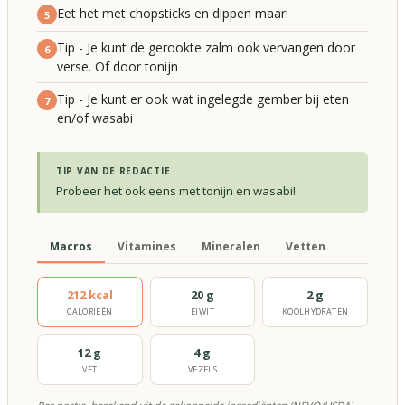
Eet het met chopsticks en dippen maar!
5
Tip - Je kunt de gerookte zalm ook vervangen door
6
verse. Of door tonijn
Tip - Je kunt er ook wat ingelegde gember bij eten
7
en/of wasabi
TIP VAN DE REDACTIE
Probeer het ook eens met tonijn en wasabi!
Macros
Vitamines
Mineralen
Vetten
212 kcal
20 g
2 g
CALORIEËN
EIWIT
KOOLHYDRATEN
12 g
4 g
VET
VEZELS