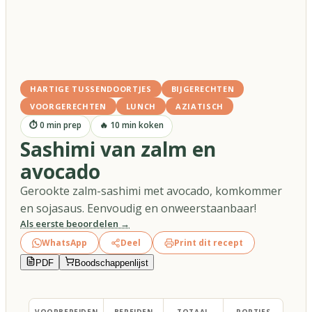
HARTIGE TUSSENDOORTJES
BIJGERECHTEN
VOORGERECHTEN
LUNCH
AZIATISCH
⏱
0
min prep
🔥
10
min koken
Sashimi van zalm en
avocado
Gerookte zalm-sashimi met avocado, komkommer
en sojasaus. Eenvoudig en onweerstaanbaar!
Als eerste beoordelen →
WhatsApp
Deel
Print dit recept
PDF
Boodschappenlijst