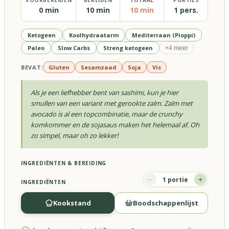
VOORBEREIDEN
BEREIDEN
TOTAAL
PORTIES
0 min
10 min
10 min
1 pers.
Ketogeen
Koolhydraatarm
Mediterraan (Pioppi)
Paleo
Slow Carbs
Streng ketogeen
+
4
meer
BEVAT:
Gluten
Sesamzaad
Soja
Vis
Als je een liefhebber bent van sashimi, kun je hier
smullen van een variant met gerookte zalm. Zalm met
avocado is al een topcombinatie, maar de crunchy
komkommer en de sojasaus maken het helemaal af. Oh
zo simpel, maar oh zo lekker!
INGREDIËNTEN & BEREIDING
1
portie
INGREDIËNTEN
Kookstand
Boodschappenlijst