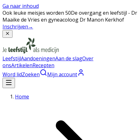
Ga naar inhoud
Ook leuke meisjes worden 50
De overgang en leefstijl - Dr
Maaike de Vries en gyneacoloog Dr Manon Kerkhof
Inschrijven
→
Leefstijl
Aandoeningen
Aan de slag
Over
ons
Artikelen
Recepten
Word lid
Zoeken
Mijn account
Home