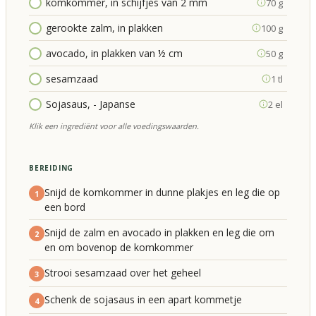
komkommer, in schijfjes van 2 mm
70 g
gerookte zalm, in plakken
100 g
avocado, in plakken van ½ cm
50 g
sesamzaad
1 tl
Sojasaus, - Japanse
2 el
Klik een ingrediënt voor alle voedingswaarden.
BEREIDING
Snijd de komkommer in dunne plakjes en leg die op
1
een bord
Snijd de zalm en avocado in plakken en leg die om
2
en om bovenop de komkommer
Strooi sesamzaad over het geheel
3
Schenk de sojasaus in een apart kommetje
4