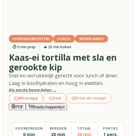
HOOFDGERECHTEN
LUNCH
NEDERLANDS
⏱
0
min prep
🔥
20
min koken
Kaas-ei tortilla met sla en
gerookte kip
Snel en verrukkelijk gerecht voor lunch of diner.
Laag in koolhydraten en hoog in eiwitten.
Als eerste beoordelen →
WhatsApp
Deel
Print dit recept
PDF
Boodschappenlijst
VOORBEREIDEN
BEREIDEN
TOTAAL
PORTIES
0 min
20 min
20 min
1 pers.