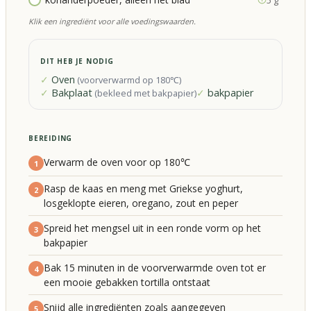
Klik een ingrediënt voor alle voedingswaarden.
DIT HEB JE NODIG
Oven
(
voorverwarmd op 180℃
)
Bakplaat
bakpapier
(
bekleed met bakpapier
)
BEREIDING
Verwarm de oven voor op 180℃
1
Rasp de kaas en meng met Griekse yoghurt,
2
losgeklopte eieren, oregano, zout en peper
Spreid het mengsel uit in een ronde vorm op het
3
bakpapier
Bak 15 minuten in de voorverwarmde oven tot er
4
een mooie gebakken tortilla ontstaat
Snijd alle ingrediënten zoals aangegeven
5