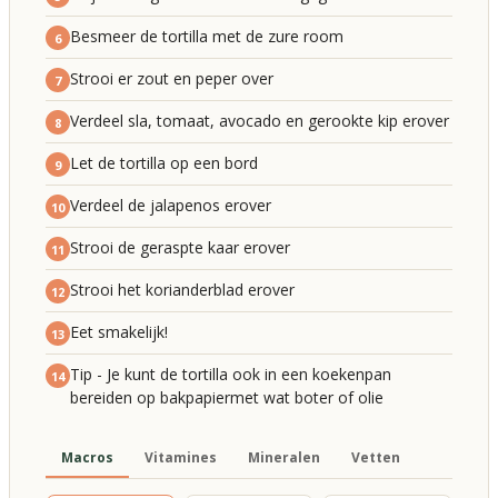
Besmeer de tortilla met de zure room
6
Strooi er zout en peper over
7
Verdeel sla, tomaat, avocado en gerookte kip erover
8
Let de tortilla op een bord
9
Verdeel de jalapenos erover
10
Strooi de geraspte kaar erover
11
Strooi het korianderblad erover
12
Eet smakelijk!
13
Tip - Je kunt de tortilla ook in een koekenpan
14
bereiden op bakpapiermet wat boter of olie
Macros
Vitamines
Mineralen
Vetten