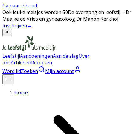
Ga naar inhoud
Ook leuke meisjes worden 50
De overgang en leefstijl - Dr
Maaike de Vries en gyneacoloog Dr Manon Kerkhof
Inschrijven
→
Leefstijl
Aandoeningen
Aan de slag
Over
ons
Artikelen
Recepten
Word lid
Zoeken
Mijn account
Home