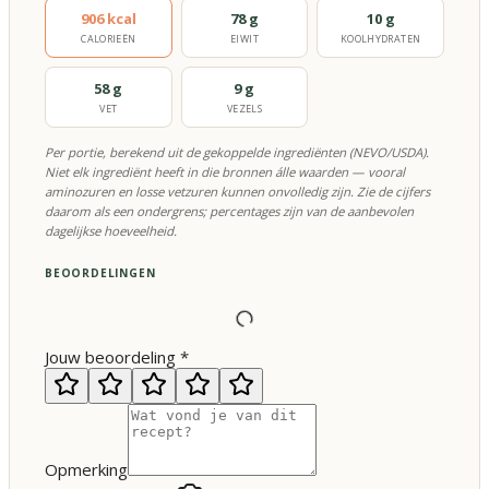
906 kcal
78 g
10 g
CALORIEËN
EIWIT
KOOLHYDRATEN
58 g
9 g
VET
VEZELS
Per portie, berekend uit de gekoppelde ingrediënten (NEVO/USDA).
Niet elk ingrediënt heeft in die bronnen álle waarden — vooral
aminozuren en losse vetzuren kunnen onvolledig zijn. Zie de cijfers
daarom als een ondergrens; percentages zijn van de aanbevolen
dagelijkse hoeveelheid.
BEOORDELINGEN
Jouw beoordeling
*
Opmerking