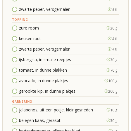
zwarte peper, versgemalen
¼ tl
TOPPING
zure room
30 g
keukenzout
¼ tl
zwarte peper, versgemalen
¼ tl
ijsbergsla, in smalle reepjes
30 g
tomaat, in dunne plakken
70 g
avocado, in dunne plakjes
100 g
gerookte kip, in dunne plakjes
200 g
GARNERING
jalapenos, uit een potje, kleingesneden
10 g
belegen kaas, geraspt
30 g
korianderpoeder, alleen het blad
5 g