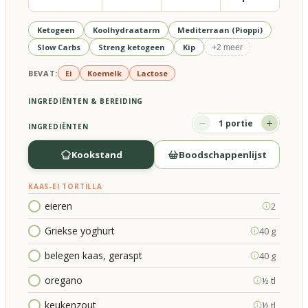
Ketogeen
Koolhydraatarm
Mediterraan (Pioppi)
Slow Carbs
Streng ketogeen
Kip
+
2
meer
BEVAT:
Ei
Koemelk
Lactose
INGREDIËNTEN & BEREIDING
1
portie
INGREDIËNTEN
Kookstand
Boodschappenlijst
KAAS-EI TORTILLA
eieren
2
Griekse yoghurt
40 g
belegen kaas, geraspt
40 g
oregano
½ tl
keukenzout
½ tl