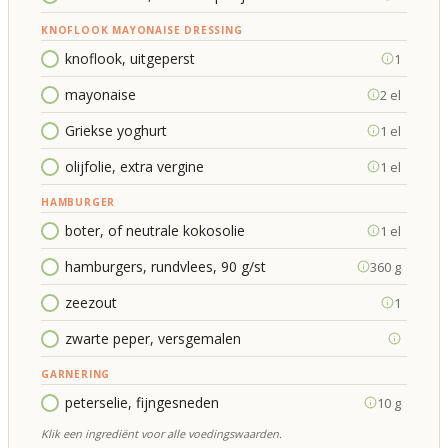
KNOFLOOK MAYONAISE DRESSING
knoflook, uitgeperst
1
mayonaise
2 el
Griekse yoghurt
1 el
olijfolie, extra vergine
1 el
HAMBURGER
boter, of neutrale kokosolie
1 el
hamburgers, rundvlees, 90 g/st
360 g
zeezout
1
zwarte peper, versgemalen
GARNERING
peterselie, fijngesneden
10 g
Klik een ingrediënt voor alle voedingswaarden.