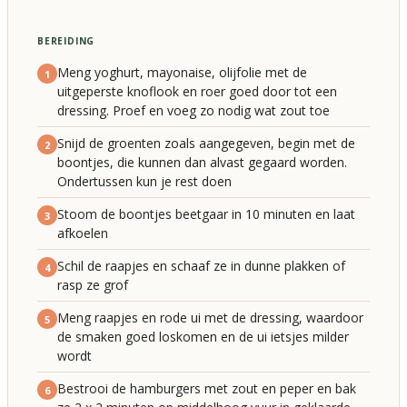
BEREIDING
Meng yoghurt, mayonaise, olijfolie met de
1
uitgeperste knoflook en roer goed door tot een
dressing. Proef en voeg zo nodig wat zout toe
Snijd de groenten zoals aangegeven, begin met de
2
boontjes, die kunnen dan alvast gegaard worden.
Ondertussen kun je rest doen
Stoom de boontjes beetgaar in 10 minuten en laat
3
afkoelen
Schil de raapjes en schaaf ze in dunne plakken of
4
rasp ze grof
Meng raapjes en rode ui met de dressing, waardoor
5
de smaken goed loskomen en de ui ietsjes milder
wordt
Bestrooi de hamburgers met zout en peper en bak
6