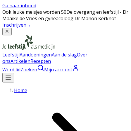
Ga naar inhoud
Ook leuke meisjes worden 50
De overgang en leefstijl - Dr
Maaike de Vries en gyneacoloog Dr Manon Kerkhof
Inschrijven
→
Leefstijl
Aandoeningen
Aan de slag
Over
ons
Artikelen
Recepten
Word lid
Zoeken
Mijn account
Home