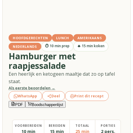
HOOFDGERECHTEN
LUNCH
AMERIKAANS
⏱
10
min prep
🔥
15
min koken
NEDERLANDS
Hamburger met
raapjessalade
Een heerlijk en ketogeen maaltje dat zo op tafel
staat.
Als eerste beoordelen →
WhatsApp
Deel
Print dit recept
PDF
Boodschappenlijst
VOORBEREIDEN
BEREIDEN
TOTAAL
PORTIES
10 min
15 min
25 min
2 pers.