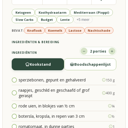
Ketogeen
Koolhydraatarm
Mediterraan (Pioppi)
Slow Carbs
Budget
Lente
+
5
meer
BEVAT:
Knoflook
Koemelk
Lactose
Nachtschade
INGREDIËNTEN & BEREIDING
2
porties
INGREDIËNTEN
Kookstand
Boodschappenlijst
sperziebonen, gepunt en gehalveerd
150 g
raapjes, geschild en geschaafd of grof
400 g
geraspt
rode uien, in blokjes van ½ cm
¼
botersla, kropsla, in repen van 3 cm
½
romatomaat, in dunne partjes
1