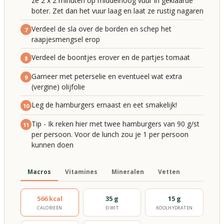
ze 2 x 2 minuten op middelhoog vuur in geklaarde
boter. Zet dan het vuur laag en laat ze rustig nagaren
Verdeel de sla over de borden en schep het
7
raapjesmengsel erop
Verdeel de boontjes erover en de partjes tomaat
8
Garneer met peterselie en eventueel wat extra
9
(vergine) olijfolie
Leg de hamburgers ernaast en eet smakelijk!
10
Tip - Ik reken hier met twee hamburgers van 90 g/st
11
per persoon. Voor de lunch zou je 1 per persoon
kunnen doen
Macros
Vitamines
Mineralen
Vetten
566 kcal
35 g
15 g
CALORIEËN
EIWIT
KOOLHYDRATEN