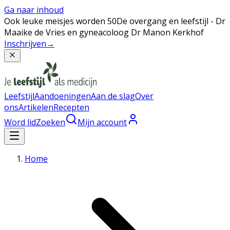
Ga naar inhoud
Ook leuke meisjes worden 50
De overgang en leefstijl - Dr
Maaike de Vries en gyneacoloog Dr Manon Kerkhof
Inschrijven
→
Leefstijl
Aandoeningen
Aan de slag
Over
ons
Artikelen
Recepten
Word lid
Zoeken
Mijn account
Home