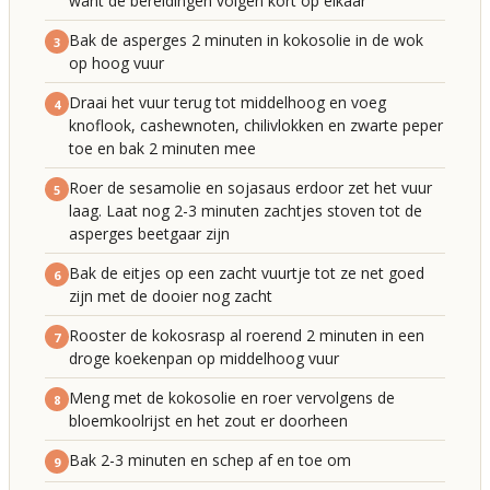
want de bereidingen volgen kort op elkaar
Bak de asperges 2 minuten in kokosolie in de wok
3
op hoog vuur
Draai het vuur terug tot middelhoog en voeg
4
knoflook, cashewnoten, chilivlokken en zwarte peper
toe en bak 2 minuten mee
Roer de sesamolie en sojasaus erdoor zet het vuur
5
laag. Laat nog 2-3 minuten zachtjes stoven tot de
asperges beetgaar zijn
Bak de eitjes op een zacht vuurtje tot ze net goed
6
zijn met de dooier nog zacht
Rooster de kokosrasp al roerend 2 minuten in een
7
droge koekenpan op middelhoog vuur
Meng met de kokosolie en roer vervolgens de
8
bloemkoolrijst en het zout er doorheen
Bak 2-3 minuten en schep af en toe om
9