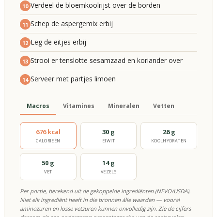
Verdeel de bloemkoolrijst over de borden
10
Schep de aspergemix erbij
11
Leg de eitjes erbij
12
Strooi er tenslotte sesamzaad en koriander over
13
Serveer met partjes limoen
14
Macros
Vitamines
Mineralen
Vetten
676 kcal
30 g
26 g
CALORIEËN
EIWIT
KOOLHYDRATEN
50 g
14 g
VET
VEZELS
Per portie, berekend uit de gekoppelde ingrediënten (NEVO/USDA).
Niet elk ingrediënt heeft in die bronnen álle waarden — vooral
aminozuren en losse vetzuren kunnen onvolledig zijn. Zie de cijfers