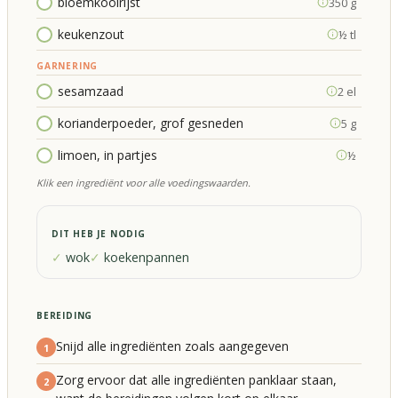
bloemkoolrijst
350 g
keukenzout
½ tl
GARNERING
sesamzaad
2 el
korianderpoeder, grof gesneden
5 g
limoen, in partjes
½
Klik een ingrediënt voor alle voedingswaarden.
DIT HEB JE NODIG
wok
koekenpannen
BEREIDING
Snijd alle ingrediënten zoals aangegeven
1
Zorg ervoor dat alle ingrediënten panklaar staan,
2