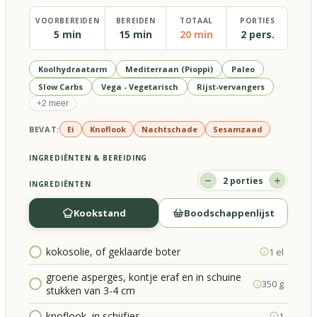
VOORBEREIDEN
BEREIDEN
TOTAAL
PORTIES
5 min
15 min
20 min
2 pers.
Koolhydraatarm
Mediterraan (Pioppi)
Paleo
Slow Carbs
Vega - Vegetarisch
Rijst-vervangers
+
2
meer
BEVAT:
Ei
Knoflook
Nachtschade
Sesamzaad
INGREDIËNTEN & BEREIDING
2
porties
INGREDIËNTEN
Kookstand
Boodschappenlijst
kokosolie, of geklaarde boter
1 el
groene asperges, kontje eraf en in schuine
350 g
stukken van 3-4 cm
knoflook, in schijfjes
1