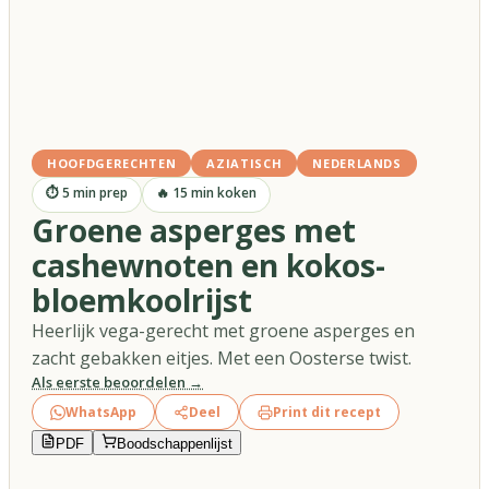
HOOFDGERECHTEN
AZIATISCH
NEDERLANDS
⏱
5
min prep
🔥
15
min koken
Groene asperges met
cashewnoten en kokos-
bloemkoolrijst
Heerlijk vega-gerecht met groene asperges en
zacht gebakken eitjes. Met een Oosterse twist.
Als eerste beoordelen →
WhatsApp
Deel
Print dit recept
PDF
Boodschappenlijst