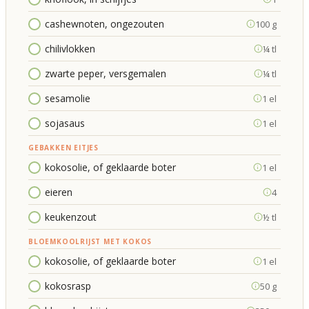
cashewnoten, ongezouten
100 g
chilivlokken
¼ tl
zwarte peper, versgemalen
¼ tl
sesamolie
1 el
sojasaus
1 el
GEBAKKEN EITJES
kokosolie, of geklaarde boter
1 el
eieren
4
keukenzout
½ tl
BLOEMKOOLRIJST MET KOKOS
kokosolie, of geklaarde boter
1 el
kokosrasp
50 g