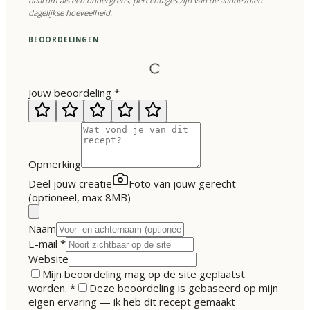
daarom als een ondergrens; percentages zijn van de aanbevolen
dagelijkse hoeveelheid.
BEOORDELINGEN
Jouw beoordeling
*
Opmerking
Deel jouw creatie
Foto van jouw gerecht
(optioneel, max 8MB)
Naam
E-mail
*
Website
Mijn beoordeling mag op de site geplaatst
worden.
*
Deze beoordeling is gebaseerd op mijn
eigen ervaring — ik heb dit recept gemaakt