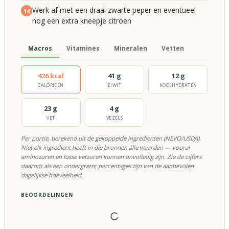
Werk af met een draai zwarte peper en eventueel
14
nog een extra kneepje citroen
Macros
Vitamines
Mineralen
Vetten
426 kcal
41 g
12 g
CALORIEËN
EIWIT
KOOLHYDRATEN
23 g
4 g
VET
VEZELS
Per portie, berekend uit de gekoppelde ingrediënten (NEVO/USDA).
Niet elk ingrediënt heeft in die bronnen álle waarden — vooral
aminozuren en losse vetzuren kunnen onvolledig zijn. Zie de cijfers
daarom als een ondergrens; percentages zijn van de aanbevolen
dagelijkse hoeveelheid.
BEOORDELINGEN