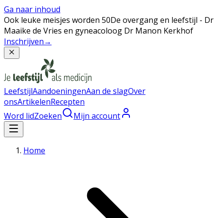
Ga naar inhoud
Ook leuke meisjes worden 50
De overgang en leefstijl - Dr
Maaike de Vries en gyneacoloog Dr Manon Kerkhof
Inschrijven
→
Leefstijl
Aandoeningen
Aan de slag
Over
ons
Artikelen
Recepten
Word lid
Zoeken
Mijn account
Home