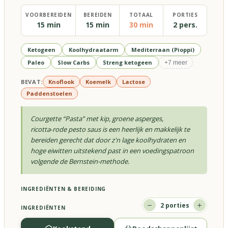
VOORBEREIDEN
BEREIDEN
TOTAAL
PORTIES
15 min
15 min
30 min
2 pers.
Ketogeen
Koolhydraatarm
Mediterraan (Pioppi)
Paleo
Slow Carbs
Streng ketogeen
+
7
meer
BEVAT:
Knoflook
Koemelk
Lactose
Paddenstoelen
Courgette “Pasta” met kip, groene asperges,
ricotta‑rode pesto saus is een heerlijk en makkelijk te
bereiden gerecht dat door z'n lage koolhydraten en
hoge eiwitten uitstekend past in een voedingspatroon
volgende de Bernstein-methode.
INGREDIËNTEN & BEREIDING
2
porties
INGREDIËNTEN