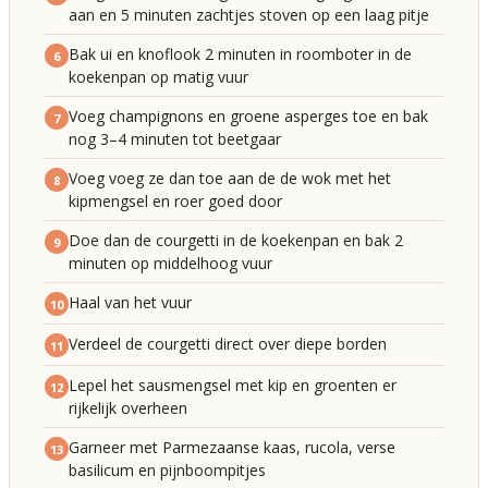
aan en 5 minuten zachtjes stoven op een laag pitje
Bak ui en knoflook 2 minuten in roomboter in de
6
koekenpan op matig vuur
Voeg champignons en groene asperges toe en bak
7
nog 3–4 minuten tot beetgaar
Voeg voeg ze dan toe aan de de wok met het
8
kipmengsel en roer goed door
Doe dan de courgetti in de koekenpan en bak 2
9
minuten op middelhoog vuur
Haal van het vuur
10
Verdeel de courgetti direct over diepe borden
11
Lepel het sausmengsel met kip en groenten er
12
rijkelijk overheen
Garneer met Parmezaanse kaas, rucola, verse
13
basilicum en pijnboompitjes