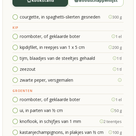
Kookstand
Boodschappenlijst
courgette, in spaghetti‑slierten gesneden
300 g
KIP
roomboter, of geklaarde boter
1 el
kipdijfilet, in reepjes van 1 x 5 cm
200 g
tijm, blaadjes van de steeltjes gehaald
1 tl
zeezout
1 tl
zwarte peper, versgemalen
GROENTEN
roomboter, of geklaarde boter
1 el
ui, in parten van ½ cm
50 g
knoflook, in schijfjes van 1 mm
2 teentjes
kastanjechampignons, in plakjes van ½ cm
100 g