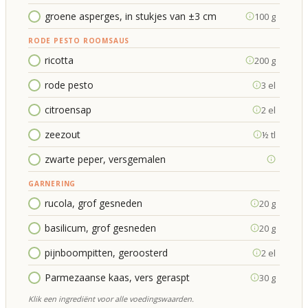
groene asperges, in stukjes van ±3 cm
100 g
RODE PESTO ROOMSAUS
ricotta
200 g
rode pesto
3 el
citroensap
2 el
zeezout
½ tl
zwarte peper, versgemalen
GARNERING
rucola, grof gesneden
20 g
basilicum, grof gesneden
20 g
pijnboompitten, geroosterd
2 el
Parmezaanse kaas, vers geraspt
30 g
Klik een ingrediënt voor alle voedingswaarden.