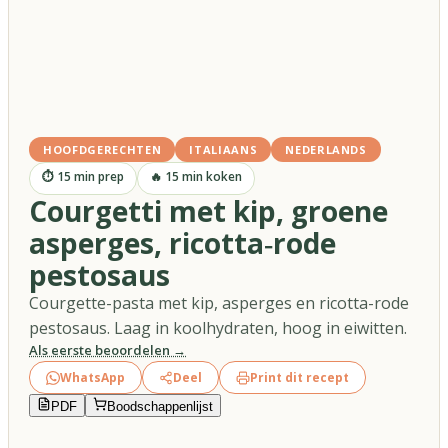
HOOFDGERECHTEN
ITALIAANS
NEDERLANDS
⏱
15
min prep
🔥
15
min koken
Courgetti met kip, groene
asperges, ricotta‑rode
pestosaus
Courgette-pasta met kip, asperges en ricotta-rode
pestosaus. Laag in koolhydraten, hoog in eiwitten.
Als eerste beoordelen →
WhatsApp
Deel
Print dit recept
PDF
Boodschappenlijst