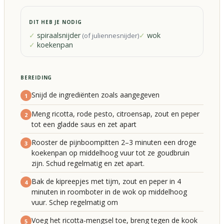
DIT HEB JE NODIG
spiraalsnijder
wok
(
of juliennesnijder
)
koekenpan
BEREIDING
Snijd de ingrediënten zoals aangegeven
1
Meng ricotta, rode pesto, citroensap, zout en peper
2
tot een gladde saus en zet apart
Rooster de pijnboompitten 2–3 minuten een droge
3
koekenpan op middelhoog vuur tot ze goudbruin
zijn. Schud regelmatig en zet apart.
Bak de kipreepjes met tijm, zout en peper in 4
4
minuten in roomboter in de wok op middelhoog
vuur. Schep regelmatig om
Voeg het ricotta-mengsel toe, breng tegen de kook
5