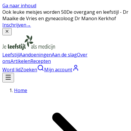
Ga naar inhoud
Ook leuke meisjes worden 50
De overgang en leefstijl - Dr
Maaike de Vries en gyneacoloog Dr Manon Kerkhof
Inschrijven
→
Leefstijl
Aandoeningen
Aan de slag
Over
ons
Artikelen
Recepten
Word lid
Zoeken
Mijn account
Home