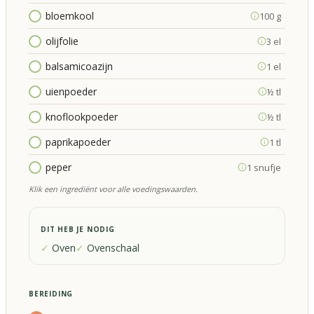
bloemkool
100 g
olijfolie
3 el
balsamicoazijn
1 el
uienpoeder
½ tl
knoflookpoeder
½ tl
paprikapoeder
1 tl
peper
1 snufje
Klik een ingrediënt voor alle voedingswaarden.
DIT HEB JE NODIG
Oven
Ovenschaal
BEREIDING