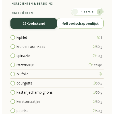
INGREDIËNTEN & BEREIDING
1
portie
INGREDIËNTEN
Kookstand
Boodschappenlijst
kipfilet
1
kruidenroomkaas
50 g
spinazie
10 g
rozemarijn
1 takje
olijfolie
courgette
50 g
kastanjechampignons
50 g
kerstomaatjes
50 g
paprika
50 g