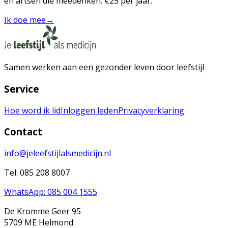
en artsen die meedenken. €25 per jaar.
Ik doe mee
→
Samen werken aan een gezonder leven door leefstijl
Service
Hoe word ik lid
Inloggen leden
Privacyverklaring
Contact
info@jeleefstijlalsmedicijn.nl
Tel: 085 208 8007
WhatsApp: 085 004 1555
De Kromme Geer 95
5709 ME Helmond