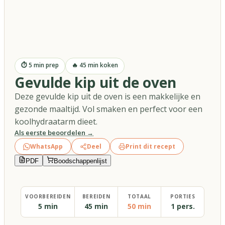
⏱
5
min prep
🔥
45
min koken
Gevulde kip uit de oven
Deze gevulde kip uit de oven is een makkelijke en
gezonde maaltijd. Vol smaken en perfect voor een
koolhydraatarm dieet.
Als eerste beoordelen →
WhatsApp
Deel
Print dit recept
PDF
Boodschappenlijst
VOORBEREIDEN
BEREIDEN
TOTAAL
PORTIES
5 min
45 min
50 min
1 pers.