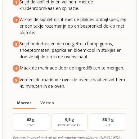
Snijd de kipfilet in en vul hem met de
1
kruidenroomkaas en spinazie.
Wikkel de kipfilet dicht met de plakjes ontbijtspek, leg
2
er een takje rozemarijn op en besprenkel de kip met
olijfolie.
Snijd ondertussen de courgette, champignons,
3
snoeptomaten, paprika en bloemkool in stukjes en
doe ze bij de kip in de ovenschaal.
Maak de marinade door de ingrediënten te mengen.
4
Verdeel de marinade over de ovenschaal en zet hem
5
45 minuten in de oven.
Macros
Vetten
62 g
9,5 g
38,1 g
EIWIT
KOOLHYDRATEN
VET
Per portie, berekend uit de gekoppelde ingrediënten (NEVO/USDA).