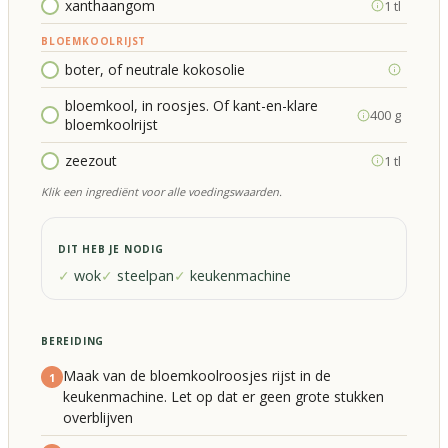
xanthaangom
1 tl
BLOEMKOOLRIJST
boter, of neutrale kokosolie
bloemkool, in roosjes. Of kant-en-klare
400 g
bloemkoolrijst
zeezout
1 tl
Klik een ingrediënt voor alle voedingswaarden.
DIT HEB JE NODIG
wok
steelpan
keukenmachine
BEREIDING
Maak van de bloemkoolroosjes rijst in de
1
keukenmachine. Let op dat er geen grote stukken
overblijven