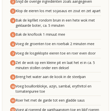
Snijd de overige ingrediënten zoals aangegeven
2
Klop de eieren los met sojasaus en zout en zet apart
3
Bak de kipfilet rondom bruin in een hete wok met
4
geklaarde boter, ca. 5 minuten
Bak de knoflook 1 minuut mee
5
Voeg de groenten toe en roerbak 2 minuten mee
6
Voeg de losgeklopte eieren toe en roer even door
7
Zet de wok op een kleine pit en laat het ei in ca. 5
8
minuten stollen onder een deksel
Breng het water aan de kook in de steelpan
9
Voeg bouillonblokje, azijn, sambal, erythritol en
10
tomatenpuree toe
Roer het met de garde tot een gladde saus
11
Voeg al roerend de xanthaangom toe en blijf roeren
12