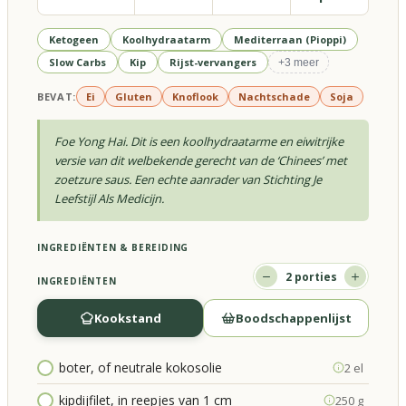
Ketogeen
Koolhydraatarm
Mediterraan (Pioppi)
Slow Carbs
Kip
Rijst-vervangers
+
3
meer
BEVAT:
Ei
Gluten
Knoflook
Nachtschade
Soja
Foe Yong Hai. Dit is een koolhydraatarme en eiwitrijke
versie van dit welbekende gerecht van de ‘Chinees’ met
zoetzure saus. Een echte aanrader van Stichting Je
Leefstijl Als Medicijn.
INGREDIËNTEN & BEREIDING
2
porties
INGREDIËNTEN
Kookstand
Boodschappenlijst
boter, of neutrale kokosolie
2 el
kipdijfilet, in reepjes van 1 cm
250 g