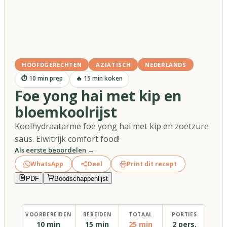
HOOFDGERECHTEN
AZIATISCH
NEDERLANDS
⏱
10
min prep
🔥
15
min koken
Foe yong hai met kip en
bloemkoolrijst
Koolhydraatarme foe yong hai met kip en zoetzure
saus. Eiwitrijk comfort food!
Als eerste beoordelen →
WhatsApp
Deel
Print dit recept
PDF
Boodschappenlijst
VOORBEREIDEN
BEREIDEN
TOTAAL
PORTIES
10 min
15 min
25 min
2 pers.