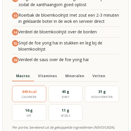
zodat de xanthaangom goed oplost
Roerbak de bloemkoolrijst met zout een 2-3 minuten
13
in geklaarde boter in de wok en serveer direct
Verdeel de bloemkoolrijst over de borden
14
Snijd de foe yong hai in stukken en leg bij de
15
bloemkoolrijst
Verdeel de saus over de foe yong hai
16
Macros
Vitamines
Mineralen
Vetten
446 kcal
45 g
31 g
CALORIEËN
EIWIT
KOOLHYDRATEN
16 g
11 g
VET
VEZELS
Per portie, berekend uit de gekoppelde ingrediënten (NEVO/USDA).