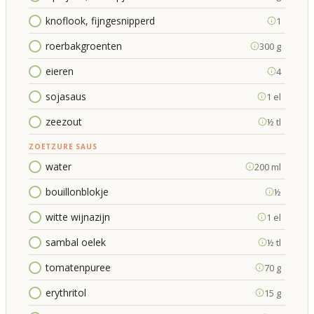
knoflook, fijngesnipperd
1
roerbakgroenten
300 g
eieren
4
sojasaus
1 el
zeezout
½ tl
ZOETZURE SAUS
water
200 ml
bouillonblokje
½
witte wijnazijn
1 el
sambal oelek
½ tl
tomatenpuree
70 g
erythritol
15 g