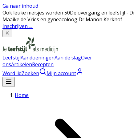
Ga naar inhoud
Ook leuke meisjes worden 50
De overgang en leefstijl - Dr
Maaike de Vries en gyneacoloog Dr Manon Kerkhof
Inschrijven
→
Leefstijl
Aandoeningen
Aan de slag
Over
ons
Artikelen
Recepten
Word lid
Zoeken
Mijn account
Home